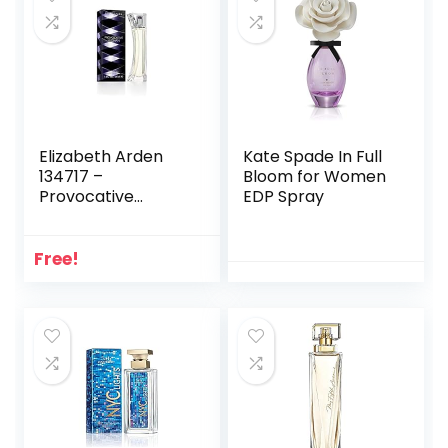
Elizabeth Arden
Kate Spade In Full
134717 –
Bloom for Women
Provocative
EDP Spray
Woman – Eau de
Parfum Spray –
Oriëntaalse
Free!
bloemengeur – 30
ml