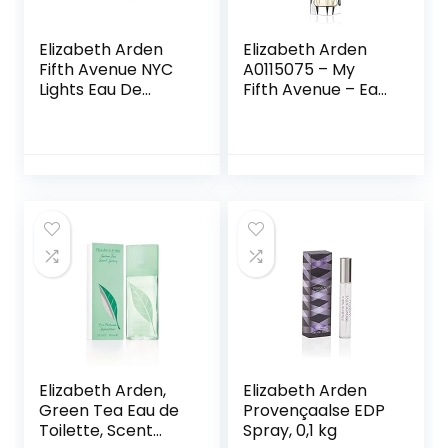
Elizabeth Arden
Elizabeth Arden
Fifth Avenue NYC
A0115075 – My
Lights Eau De
Fifth Avenue – Eau
Parfum Spray 75
de Parfum Spray –
ml
Bloemengeur – 100
ml,Multi kleuren
Elizabeth Arden,
Elizabeth Arden
Green Tea Eau de
Provençaalse EDP
Toilette, Scent
Spray, 0,1 kg