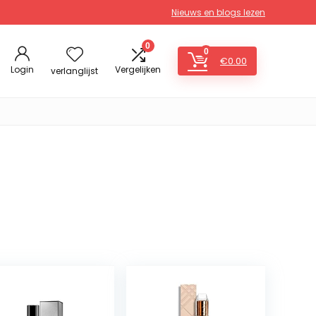
Nieuws en blogs lezen
0
0
€
0.00
Login
Vergelijken
verlanglijst