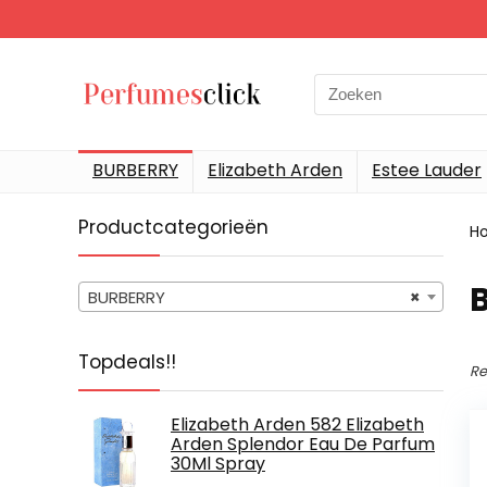
Search
for:
BURBERRY
Elizabeth Arden
Estee Lauder
Productcategorieën
H
BURBERRY
×
Topdeals!!
Re
Elizabeth Arden 582 Elizabeth
Arden Splendor Eau De Parfum
30Ml Spray