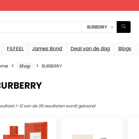
BURBERRY
FILFEEL
James Bond
Deal van de dag
Blogs
ome
Shop
BURBERRY
BURBERRY
sultaat 1–12 van de 36 resultaten wordt getoond