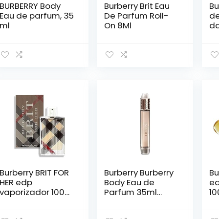
BURBERRY Body
Burberry Brit Eau
Bu
Eau de parfum, 35
De Parfum Roll-
de
ml
On 8Ml
da
Burberry BRIT FOR
Burberry Burberry
Bu
HER edp
Body Eau de
ed
vaporizador 100
Parfum 35ml
10
ml
Spray